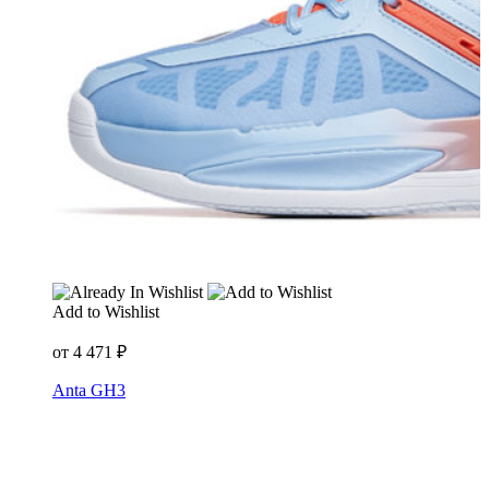
Add to Wishlist
от
4 471
₽
Anta GH3