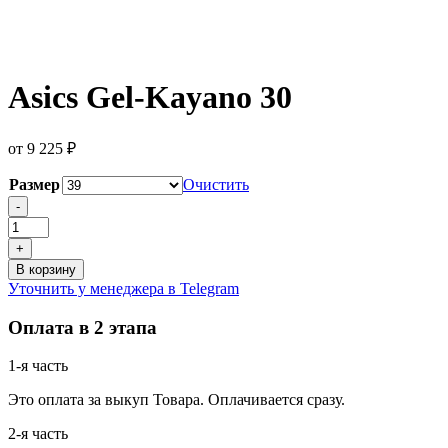
Asics Gel-Kayano 30
от
9 225
₽
Размер
Очистить
Количество
-
товара
Asics
+
Gel-
В корзину
Kayano
Уточнить у менеджера в Telegram
30
Оплата в 2 этапа
1-я часть
Это оплата за выкуп Товара. Оплачивается сразу.
2-я часть