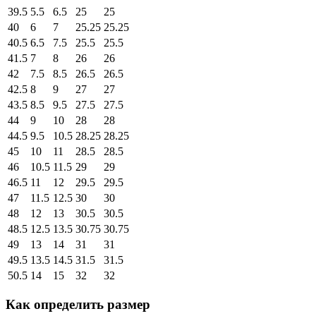
39.5
5.5
6.5
25
25
40
6
7
25.25
25.25
40.5
6.5
7.5
25.5
25.5
41.5
7
8
26
26
42
7.5
8.5
26.5
26.5
42.5
8
9
27
27
43.5
8.5
9.5
27.5
27.5
44
9
10
28
28
44.5
9.5
10.5
28.25
28.25
45
10
11
28.5
28.5
46
10.5
11.5
29
29
46.5
11
12
29.5
29.5
47
11.5
12.5
30
30
48
12
13
30.5
30.5
48.5
12.5
13.5
30.75
30.75
49
13
14
31
31
49.5
13.5
14.5
31.5
31.5
50.5
14
15
32
32
Как определить размер