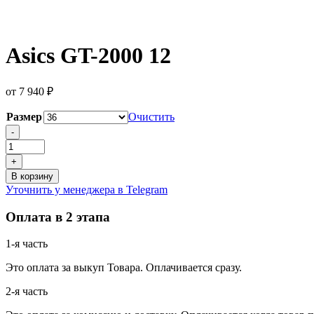
Asics GT-2000 12
от
7 940
₽
Размер
Очистить
Количество
-
товара
Asics
+
GT-
В корзину
2000
Уточнить у менеджера в Telegram
12
Оплата в 2 этапа
1-я часть
Это оплата за выкуп Товара. Оплачивается сразу.
2-я часть