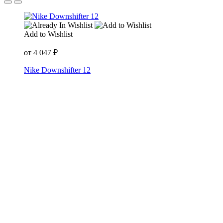
Add to Wishlist
от
4 047
₽
Nike Downshifter 12