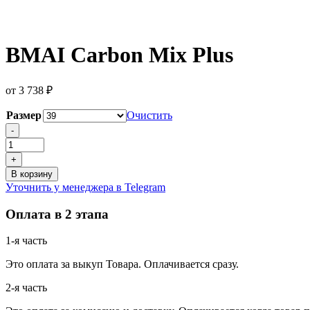
BMAI Carbon Mix Plus
от
3 738
₽
Размер
Очистить
Количество
-
товара
BMAI
+
Carbon
В корзину
Mix
Уточнить у менеджера в Telegram
Plus
Оплата в 2 этапа
1-я часть
Это оплата за выкуп Товара. Оплачивается сразу.
2-я часть