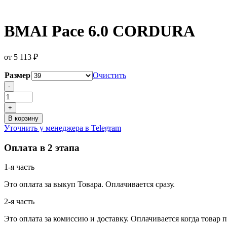
BMAI Pace 6.0 CORDURA
от
5 113
₽
Размер
Очистить
Количество
-
товара
BMAI
+
Pace
В корзину
6.0
Уточнить у менеджера в Telegram
CORDURA
Оплата в 2 этапа
1-я часть
Это оплата за выкуп Товара. Оплачивается сразу.
2-я часть
Это оплата за комиссию и доставку. Оплачивается когда товар 