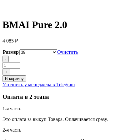
BMAI Pure 2.0
4 085
₽
Размер
Очистить
Количество
-
товара
BMAI
+
Pure
В корзину
2.0
Уточнить у менеджера в Telegram
Оплата в 2 этапа
1-я часть
Это оплата за выкуп Товара. Оплачивается сразу.
2-я часть