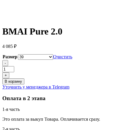
BMAI Pure 2.0
4 085
₽
Размер
Очистить
Количество
-
товара
BMAI
+
Pure
В корзину
2.0
Уточнить у менеджера в Telegram
Оплата в 2 этапа
1-я часть
Это оплата за выкуп Товара. Оплачивается сразу.
2-я часть