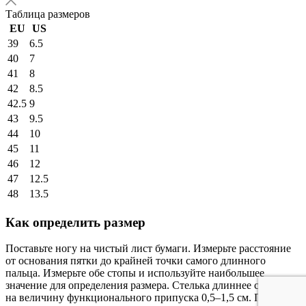
Таблица размеров
EU
US
39
6.5
40
7
41
8
42
8.5
42.5
9
43
9.5
44
10
45
11
46
12
47
12.5
48
13.5
Как определить размер
Поставьте ногу на чистый лист бумаги. Измерьте расстояние
от основания пятки до крайней точки самого длинного
пальца. Измерьте обе стопы и используйте наибольшее
значение для определения размера. Стелька длиннее стопы
на величину функционального припуска 0,5–1,5 см. При