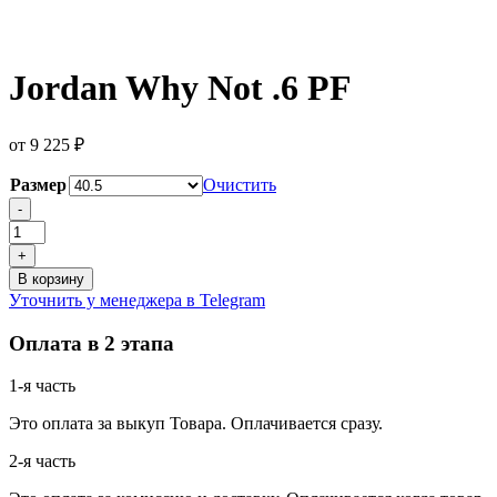
Jordan Why Not .6 PF
от
9 225
₽
Размер
Очистить
Количество
-
товара
Jordan
+
Why
В корзину
Not
Уточнить у менеджера в Telegram
.6
PF
Оплата в 2 этапа
1-я часть
Это оплата за выкуп Товара. Оплачивается сразу.
2-я часть