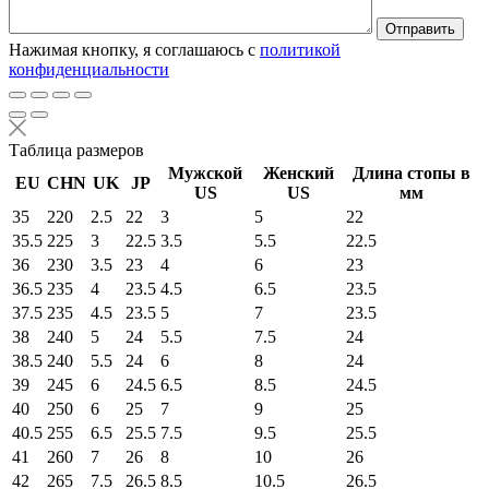
Нажимая кнопку, я соглашаюсь с
политикой
конфиденциальности
Таблица размеров
Мужской
Женский
Длина стопы в
EU
CHN
UK
JP
US
US
мм
35
220
2.5
22
3
5
22
35.5
225
3
22.5
3.5
5.5
22.5
36
230
3.5
23
4
6
23
36.5
235
4
23.5
4.5
6.5
23.5
37.5
235
4.5
23.5
5
7
23.5
38
240
5
24
5.5
7.5
24
38.5
240
5.5
24
6
8
24
39
245
6
24.5
6.5
8.5
24.5
40
250
6
25
7
9
25
40.5
255
6.5
25.5
7.5
9.5
25.5
41
260
7
26
8
10
26
42
265
7.5
26.5
8.5
10.5
26.5