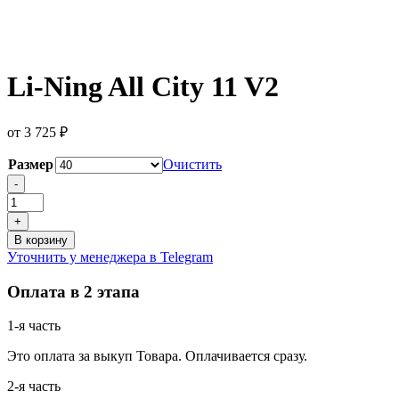
Li-Ning All City 11 V2
от
3 725
₽
Размер
Очистить
Количество
-
товара
Li-
+
Ning
В корзину
All
Уточнить у менеджера в Telegram
City
11
Оплата в 2 этапа
V2
1-я часть
Это оплата за выкуп Товара. Оплачивается сразу.
2-я часть