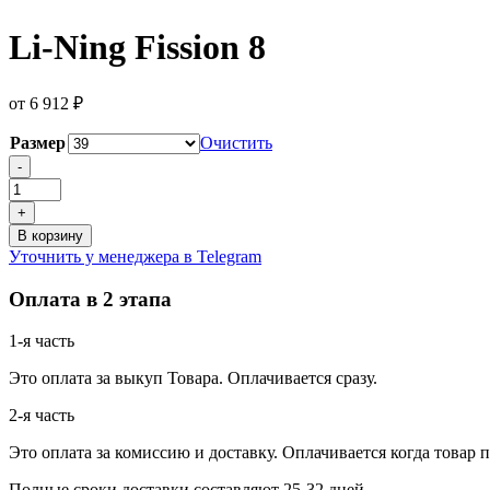
Li-Ning Fission 8
от
6 912
₽
Размер
Очистить
Количество
-
товара
Li-
+
Ning
В корзину
Fission
Уточнить у менеджера в Telegram
8
Оплата в 2 этапа
1-я часть
Это оплата за выкуп Товара. Оплачивается сразу.
2-я часть
Это оплата за комиссию и доставку. Оплачивается когда товар 
Полные сроки доставки составляют 25-32 дней.