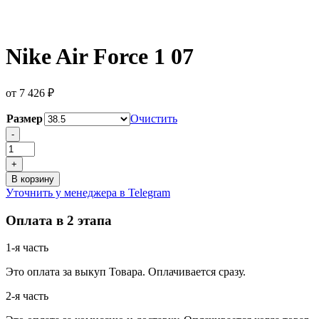
Nike Air Force 1 07
от
7 426
₽
Размер
Очистить
Количество
-
товара
Nike
+
Air
В корзину
Force
Уточнить у менеджера в Telegram
1
07
Оплата в 2 этапа
1-я часть
Это оплата за выкуп Товара. Оплачивается сразу.
2-я часть