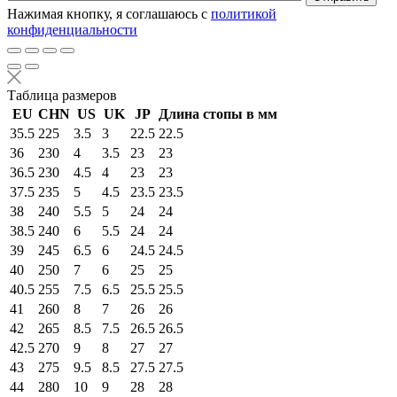
Нажимая кнопку, я соглашаюсь с
политикой
конфиденциальности
Таблица размеров
EU
CHN
US
UK
JP
Длина стопы в мм
35.5
225
3.5
3
22.5
22.5
36
230
4
3.5
23
23
36.5
230
4.5
4
23
23
37.5
235
5
4.5
23.5
23.5
38
240
5.5
5
24
24
38.5
240
6
5.5
24
24
39
245
6.5
6
24.5
24.5
40
250
7
6
25
25
40.5
255
7.5
6.5
25.5
25.5
41
260
8
7
26
26
42
265
8.5
7.5
26.5
26.5
42.5
270
9
8
27
27
43
275
9.5
8.5
27.5
27.5
44
280
10
9
28
28