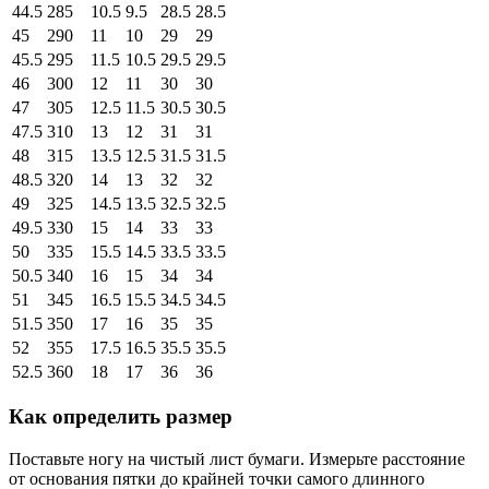
44.5
285
10.5
9.5
28.5
28.5
45
290
11
10
29
29
45.5
295
11.5
10.5
29.5
29.5
46
300
12
11
30
30
47
305
12.5
11.5
30.5
30.5
47.5
310
13
12
31
31
48
315
13.5
12.5
31.5
31.5
48.5
320
14
13
32
32
49
325
14.5
13.5
32.5
32.5
49.5
330
15
14
33
33
50
335
15.5
14.5
33.5
33.5
50.5
340
16
15
34
34
51
345
16.5
15.5
34.5
34.5
51.5
350
17
16
35
35
52
355
17.5
16.5
35.5
35.5
52.5
360
18
17
36
36
Как определить размер
Поставьте ногу на чистый лист бумаги. Измерьте расстояние
от основания пятки до крайней точки самого длинного