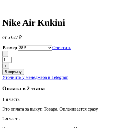
Nike Air Kukini
от
5 627
₽
Размер
Очистить
Количество
-
товара
Nike
+
Air
В корзину
Kukini
Уточнить у менеджера в Telegram
Оплата в 2 этапа
1-я часть
Это оплата за выкуп Товара. Оплачивается сразу.
2-я часть