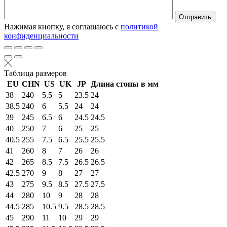
Нажимая кнопку, я соглашаюсь с
политикой
конфиденциальности
Таблица размеров
EU
CHN
US
UK
JP
Длина стопы в мм
38
240
5.5
5
23.5
24
38.5
240
6
5.5
24
24
39
245
6.5
6
24.5
24.5
40
250
7
6
25
25
40.5
255
7.5
6.5
25.5
25.5
41
260
8
7
26
26
42
265
8.5
7.5
26.5
26.5
42.5
270
9
8
27
27
43
275
9.5
8.5
27.5
27.5
44
280
10
9
28
28
44.5
285
10.5
9.5
28.5
28.5
45
290
11
10
29
29