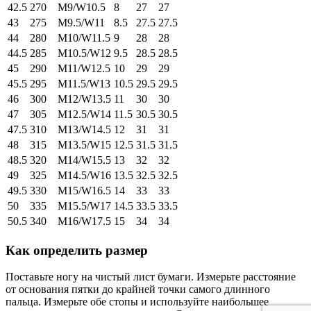
42.5
270
M9/W10.5
8
27
27
43
275
M9.5/W11
8.5
27.5
27.5
44
280
M10/W11.5
9
28
28
44.5
285
M10.5/W12
9.5
28.5
28.5
45
290
M11/W12.5
10
29
29
45.5
295
M11.5/W13
10.5
29.5
29.5
46
300
M12/W13.5
11
30
30
47
305
M12.5/W14
11.5
30.5
30.5
47.5
310
M13/W14.5
12
31
31
48
315
M13.5/W15
12.5
31.5
31.5
48.5
320
M14/W15.5
13
32
32
49
325
M14.5/W16
13.5
32.5
32.5
49.5
330
M15/W16.5
14
33
33
50
335
M15.5/W17
14.5
33.5
33.5
50.5
340
M16/W17.5
15
34
34
Как определить размер
Поставьте ногу на чистый лист бумаги. Измерьте расстояние
от основания пятки до крайней точки самого длинного
пальца. Измерьте обе стопы и используйте наибольшее