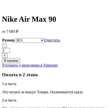
Nike Air Max 90
от
7 683
₽
Размер
Очистить
Количество
-
товара
Nike
+
Air
В корзину
Max
Уточнить у менеджера в Telegram
90
Оплата в 2 этапа
1-я часть
Это оплата за выкуп Товара. Оплачивается сразу.
2-я часть