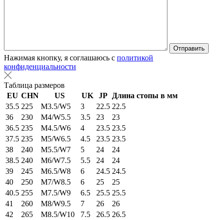
Нажимая кнопку, я соглашаюсь с
политикой
конфиденциальности
Таблица размеров
EU
CHN
US
UK
JP
Длина стопы в мм
35.5
225
M3.5/W5
3
22.5
22.5
36
230
M4/W5.5
3.5
23
23
36.5
235
M4.5/W6
4
23.5
23.5
37.5
235
M5/W6.5
4.5
23.5
23.5
38
240
M5.5/W7
5
24
24
38.5
240
M6/W7.5
5.5
24
24
39
245
M6.5/W8
6
24.5
24.5
40
250
M7/W8.5
6
25
25
40.5
255
M7.5/W9
6.5
25.5
25.5
41
260
M8/W9.5
7
26
26
42
265
M8.5/W10
7.5
26.5
26.5