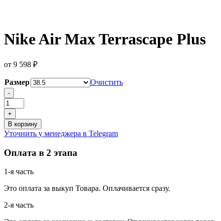
Nike Air Max Terrascape Plus
от
9 598
₽
Размер
Очистить
Количество
-
товара
Nike
+
Air
В корзину
Max
Уточнить у менеджера в Telegram
Terrascape
Plus
Оплата в 2 этапа
1-я часть
Это оплата за выкуп Товара. Оплачивается сразу.
2-я часть