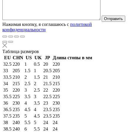
Нажимая кнопку, я соглашаюсь с
политикой
конфиденциальности
Таблица размеров
EU
CHN
US
UK
JP
Длина стопы в мм
32.5
220
1
0.5
20
220
33
205
1.5
1
20.5
205
33.5
210
2
1.5
21
210
34
215
2.5
2
21.5
215
35
220
3
2.5
22
220
35.5
225
3.5
3
22.5
225
36
230
4
3.5
23
230
36.5
235
4.5
4
23.5
235
37.5
235
5
4.5
23.5
235
38
240
5.5
5
24
24
38.5
240
6
5.5
24
24