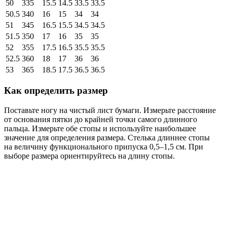
50
335
15.5
14.5
33.5
33.5
50.5
340
16
15
34
34
51
345
16.5
15.5
34.5
34.5
51.5
350
17
16
35
35
52
355
17.5
16.5
35.5
35.5
52.5
360
18
17
36
36
53
365
18.5
17.5
36.5
36.5
Как определить размер
Поставьте ногу на чистый лист бумаги. Измерьте расстояние
от основания пятки до крайней точки самого длинного
пальца. Измерьте обе стопы и используйте наибольшее
значение для определения размера. Стелька длиннее стопы
на величину функционального припуска 0,5–1,5 см. При
выборе размера ориентируйтесь на длину стопы.