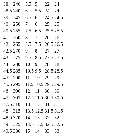
38
240
5.5
5
22
24
38.5
240
6
5.5
24
24
39
245
6.5
6
24.5
24.5
40
250
7
6
25
25
40.5
255
7.5
6.5
25.5
25.5
41
260
8
7
26
26
42
265
8.5
7.5
26.5
26.5
42.5
270
9
8
27
27
43
275
9.5
8.5
27.5
27.5
44
280
10
9
28
28
44.5
285
10.5
9.5
28.5
28.5
45
290
11
10
29
29
45.5
295
11.5
10.5
29.5
29.5
46
300
12
11
30
30
47
305
12.5
11.5
30.5
30.5
47.5
310
13
12
31
31
48
315
13.5
12.5
31.5
31.5
48.5
320
14
13
32
32
49
325
14.5
13.5
32.5
32.5
49.5
330
15
14
33
33