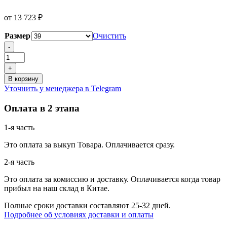
от
13 723
₽
Размер
Очистить
Количество
-
товара
Nike
+
Air
В корзину
Zoom
Уточнить у менеджера в Telegram
G.T.
Cut
Оплата в 2 этапа
2
EP
1-я часть
Это оплата за выкуп Товара. Оплачивается сразу.
2-я часть
Это оплата за комиссию и доставку. Оплачивается когда товар
прибыл на наш склад в Китае.
Полные сроки доставки составляют 25-32 дней.
Подробнее об условиях доставки и оплаты