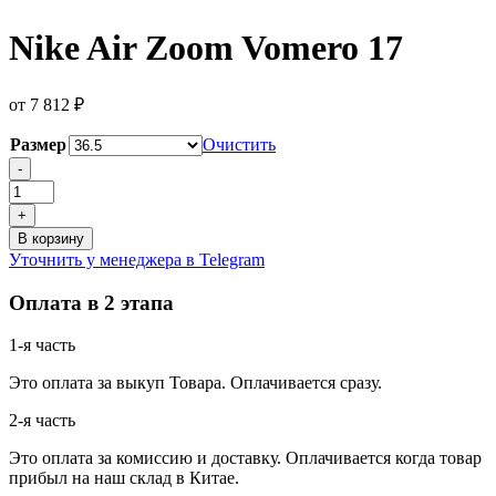
Nike Air Zoom Vomero 17
от
7 812
₽
Размер
Очистить
Количество
-
товара
Nike
+
Air
В корзину
Zoom
Уточнить у менеджера в Telegram
Vomero
17
Оплата в 2 этапа
1-я часть
Это оплата за выкуп Товара. Оплачивается сразу.
2-я часть
Это оплата за комиссию и доставку. Оплачивается когда товар
прибыл на наш склад в Китае.