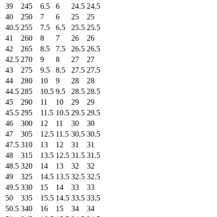
39
245
6.5
6
24.5
24.5
40
250
7
6
25
25
40.5
255
7.5
6.5
25.5
25.5
41
260
8
7
26
26
42
265
8.5
7.5
26.5
26.5
42.5
270
9
8
27
27
43
275
9.5
8.5
27.5
27.5
44
280
10
9
28
28
44.5
285
10.5
9.5
28.5
28.5
45
290
11
10
29
29
45.5
295
11.5
10.5
29.5
29.5
46
300
12
11
30
30
47
305
12.5
11.5
30.5
30.5
47.5
310
13
12
31
31
48
315
13.5
12.5
31.5
31.5
48.5
320
14
13
32
32
49
325
14.5
13.5
32.5
32.5
49.5
330
15
14
33
33
50
335
15.5
14.5
33.5
33.5
50.5
340
16
15
34
34