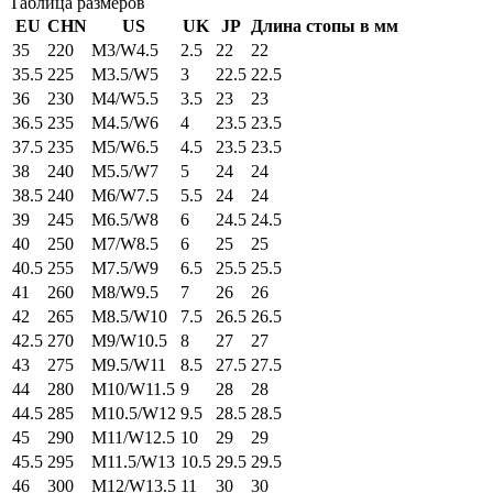
Таблица размеров
EU
CHN
US
UK
JP
Длина стопы в мм
35
220
M3/W4.5
2.5
22
22
35.5
225
M3.5/W5
3
22.5
22.5
36
230
M4/W5.5
3.5
23
23
36.5
235
M4.5/W6
4
23.5
23.5
37.5
235
M5/W6.5
4.5
23.5
23.5
38
240
M5.5/W7
5
24
24
38.5
240
M6/W7.5
5.5
24
24
39
245
M6.5/W8
6
24.5
24.5
40
250
M7/W8.5
6
25
25
40.5
255
M7.5/W9
6.5
25.5
25.5
41
260
M8/W9.5
7
26
26
42
265
M8.5/W10
7.5
26.5
26.5
42.5
270
M9/W10.5
8
27
27
43
275
M9.5/W11
8.5
27.5
27.5
44
280
M10/W11.5
9
28
28
44.5
285
M10.5/W12
9.5
28.5
28.5
45
290
M11/W12.5
10
29
29
45.5
295
M11.5/W13
10.5
29.5
29.5
46
300
M12/W13.5
11
30
30