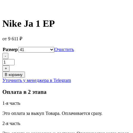
Nike Ja 1 EP
от
9 611
₽
Размер
Очистить
Количество
-
товара
Nike
+
Ja
В корзину
1
Уточнить у менеджера в Telegram
EP
Оплата в 2 этапа
1-я часть
Это оплата за выкуп Товара. Оплачивается сразу.
2-я часть