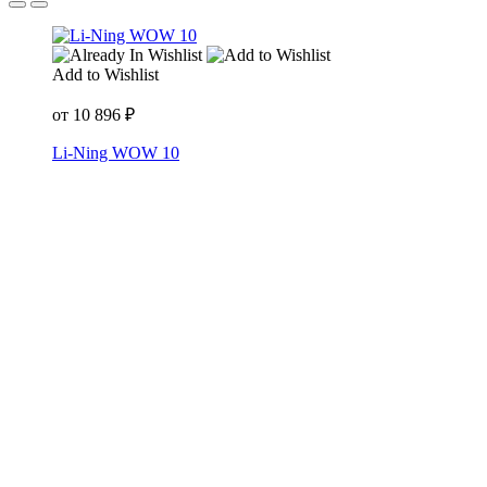
Add to Wishlist
от
10 896
₽
Li-Ning WOW 10