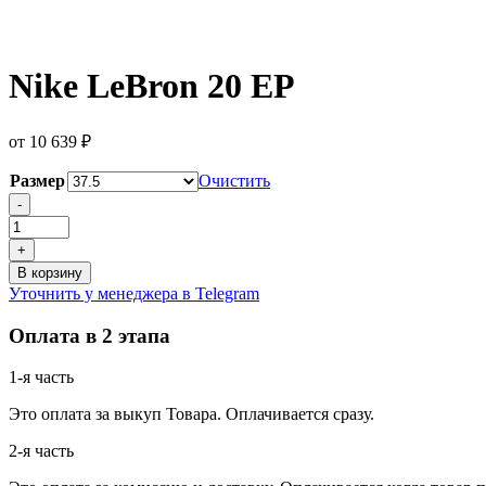
Nike LeBron 20 EP
от
10 639
₽
Размер
Очистить
Количество
-
товара
Nike
+
LeBron
В корзину
20
Уточнить у менеджера в Telegram
EP
Оплата в 2 этапа
1-я часть
Это оплата за выкуп Товара. Оплачивается сразу.
2-я часть