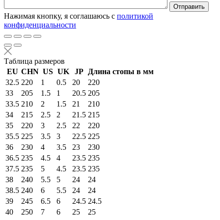
Нажимая кнопку, я соглашаюсь с
политикой
конфиденциальности
Таблица размеров
EU
CHN
US
UK
JP
Длина стопы в мм
32.5
220
1
0.5
20
220
33
205
1.5
1
20.5
205
33.5
210
2
1.5
21
210
34
215
2.5
2
21.5
215
35
220
3
2.5
22
220
35.5
225
3.5
3
22.5
225
36
230
4
3.5
23
230
36.5
235
4.5
4
23.5
235
37.5
235
5
4.5
23.5
235
38
240
5.5
5
24
24
38.5
240
6
5.5
24
24
39
245
6.5
6
24.5
24.5
40
250
7
6
25
25