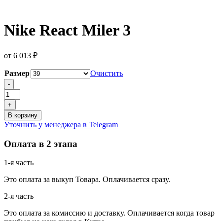
Nike React Miler 3
от
6 013
₽
Размер
Очистить
Количество
-
товара
Nike
+
React
В корзину
Miler
Уточнить у менеджера в Telegram
3
Оплата в 2 этапа
1-я часть
Это оплата за выкуп Товара. Оплачивается сразу.
2-я часть
Это оплата за комиссию и доставку. Оплачивается когда товар