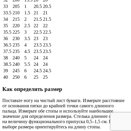
33
205
1
20.5
20.5
33.5
210
1.5
21
21
34
215
2
21.5
21.5
35
220
2.5
22
22
35.5
225
3
22.5
22.5
36
230
3.5
23
23
36.5
235
4
23.5
23.5
37.5
235
4.5
23.5
23.5
38
240
5
24
24
38.5
240
5.5
24
24
39
245
6
24.5
24.5
40
250
6
25
25
Как определить размер
Поставьте ногу на чистый лист бумаги. Измерьте расстояние
от основания пятки до крайней точки самого длинного
пальца. Измерьте обе стопы и используйте наибольшее
значение для определения размера. Стелька длиннее стопы
на величину функционального припуска 0,5–1,5 см. При
выборе размера ориентируйтесь на длину стопы.