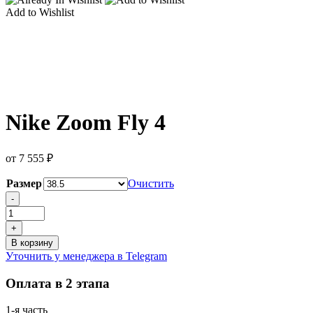
Add to Wishlist
Nike Zoom Fly 4
от
7 555
₽
Размер
Очистить
Количество
-
товара
Nike
+
Zoom
В корзину
Fly
Уточнить у менеджера в Telegram
4
Оплата в 2 этапа
1-я часть