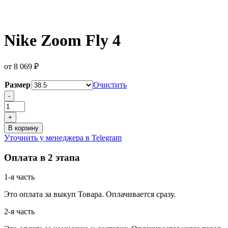
Nike Zoom Fly 4
от
8 069
₽
Размер
Очистить
Количество
-
товара
Nike
+
Zoom
В корзину
Fly
Уточнить у менеджера в Telegram
4
Оплата в 2 этапа
1-я часть
Это оплата за выкуп Товара. Оплачивается сразу.
2-я часть