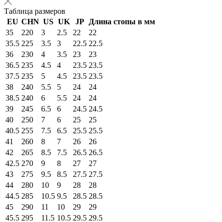
Таблица размеров
EU
CHN
US
UK
JP
Длина стопы в мм
35
220
3
2.5
22
22
35.5
225
3.5
3
22.5
22.5
36
230
4
3.5
23
23
36.5
235
4.5
4
23.5
23.5
37.5
235
5
4.5
23.5
23.5
38
240
5.5
5
24
24
38.5
240
6
5.5
24
24
39
245
6.5
6
24.5
24.5
40
250
7
6
25
25
40.5
255
7.5
6.5
25.5
25.5
41
260
8
7
26
26
42
265
8.5
7.5
26.5
26.5
42.5
270
9
8
27
27
43
275
9.5
8.5
27.5
27.5
44
280
10
9
28
28
44.5
285
10.5
9.5
28.5
28.5
45
290
11
10
29
29
45.5
295
11.5
10.5
29.5
29.5