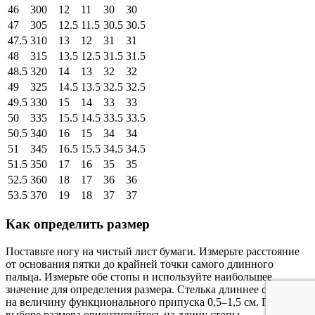
46
300
12
11
30
30
47
305
12.5
11.5
30.5
30.5
47.5
310
13
12
31
31
48
315
13.5
12.5
31.5
31.5
48.5
320
14
13
32
32
49
325
14.5
13.5
32.5
32.5
49.5
330
15
14
33
33
50
335
15.5
14.5
33.5
33.5
50.5
340
16
15
34
34
51
345
16.5
15.5
34.5
34.5
51.5
350
17
16
35
35
52.5
360
18
17
36
36
53.5
370
19
18
37
37
Как определить размер
Поставьте ногу на чистый лист бумаги. Измерьте расстояние
от основания пятки до крайней точки самого длинного
пальца. Измерьте обе стопы и используйте наибольшее
значение для определения размера. Стелька длиннее стопы
на величину функционального припуска 0,5–1,5 см. При
выборе размера ориентируйтесь на длину стопы.