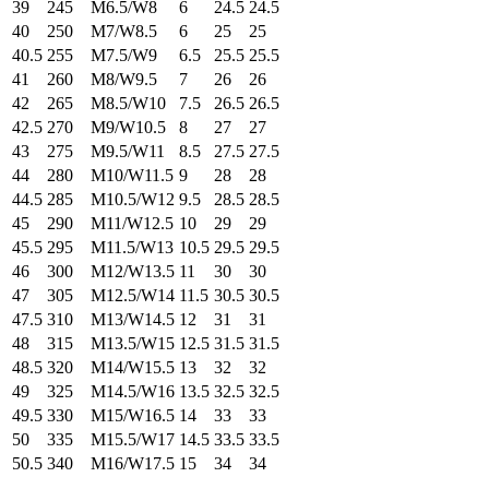
39
245
M6.5/W8
6
24.5
24.5
40
250
M7/W8.5
6
25
25
40.5
255
M7.5/W9
6.5
25.5
25.5
41
260
M8/W9.5
7
26
26
42
265
M8.5/W10
7.5
26.5
26.5
42.5
270
M9/W10.5
8
27
27
43
275
M9.5/W11
8.5
27.5
27.5
44
280
M10/W11.5
9
28
28
44.5
285
M10.5/W12
9.5
28.5
28.5
45
290
M11/W12.5
10
29
29
45.5
295
M11.5/W13
10.5
29.5
29.5
46
300
M12/W13.5
11
30
30
47
305
M12.5/W14
11.5
30.5
30.5
47.5
310
M13/W14.5
12
31
31
48
315
M13.5/W15
12.5
31.5
31.5
48.5
320
M14/W15.5
13
32
32
49
325
M14.5/W16
13.5
32.5
32.5
49.5
330
M15/W16.5
14
33
33
50
335
M15.5/W17
14.5
33.5
33.5
50.5
340
M16/W17.5
15
34
34