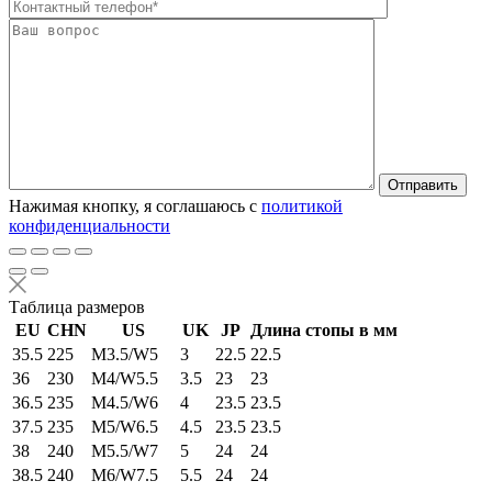
Оставьте это п
Нажимая кнопку, я соглашаюсь с
политикой
конфиденциальности
Таблица размеров
EU
CHN
US
UK
JP
Длина стопы в мм
35.5
225
M3.5/W5
3
22.5
22.5
36
230
M4/W5.5
3.5
23
23
36.5
235
M4.5/W6
4
23.5
23.5
37.5
235
M5/W6.5
4.5
23.5
23.5
38
240
M5.5/W7
5
24
24
38.5
240
M6/W7.5
5.5
24
24