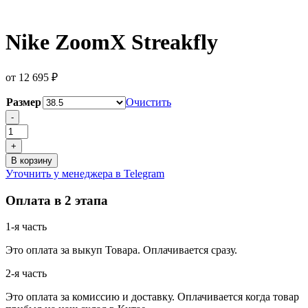
Nike ZoomX Streakfly
от
12 695
₽
Размер
Очистить
Количество
-
товара
Nike
+
ZoomX
В корзину
Streakfly
Уточнить у менеджера в Telegram
Оплата в 2 этапа
1-я часть
Это оплата за выкуп Товара. Оплачивается сразу.
2-я часть
Это оплата за комиссию и доставку. Оплачивается когда товар