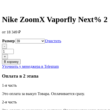
Nike ZoomX Vaporfly Next% 2
от
18 349
₽
Размер
Очистить
Количество
-
товара
Nike
+
ZoomX
В корзину
Vaporfly
Уточнить у менеджера в Telegram
Next%
2
Оплата в 2 этапа
1-я часть
Это оплата за выкуп Товара. Оплачивается сразу.
2-я часть