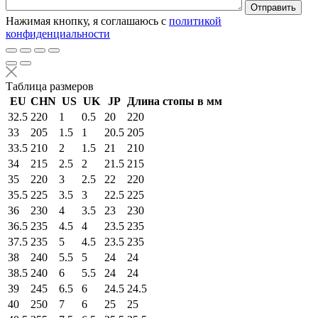
Нажимая кнопку, я соглашаюсь с
политикой
конфиденциальности
Таблица размеров
EU
CHN
US
UK
JP
Длина стопы в мм
32.5
220
1
0.5
20
220
33
205
1.5
1
20.5
205
33.5
210
2
1.5
21
210
34
215
2.5
2
21.5
215
35
220
3
2.5
22
220
35.5
225
3.5
3
22.5
225
36
230
4
3.5
23
230
36.5
235
4.5
4
23.5
235
37.5
235
5
4.5
23.5
235
38
240
5.5
5
24
24
38.5
240
6
5.5
24
24
39
245
6.5
6
24.5
24.5
40
250
7
6
25
25