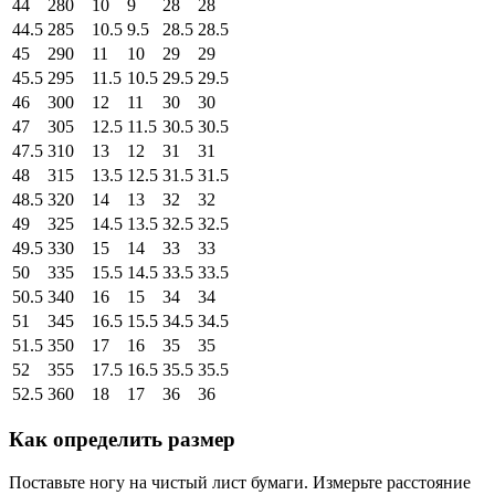
44
280
10
9
28
28
44.5
285
10.5
9.5
28.5
28.5
45
290
11
10
29
29
45.5
295
11.5
10.5
29.5
29.5
46
300
12
11
30
30
47
305
12.5
11.5
30.5
30.5
47.5
310
13
12
31
31
48
315
13.5
12.5
31.5
31.5
48.5
320
14
13
32
32
49
325
14.5
13.5
32.5
32.5
49.5
330
15
14
33
33
50
335
15.5
14.5
33.5
33.5
50.5
340
16
15
34
34
51
345
16.5
15.5
34.5
34.5
51.5
350
17
16
35
35
52
355
17.5
16.5
35.5
35.5
52.5
360
18
17
36
36
Как определить размер
Поставьте ногу на чистый лист бумаги. Измерьте расстояние