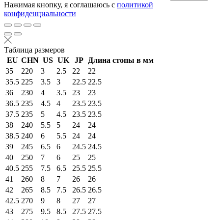
Нажимая кнопку, я соглашаюсь с
политикой
конфиденциальности
Таблица размеров
EU
CHN
US
UK
JP
Длина стопы в мм
35
220
3
2.5
22
22
35.5
225
3.5
3
22.5
22.5
36
230
4
3.5
23
23
36.5
235
4.5
4
23.5
23.5
37.5
235
5
4.5
23.5
23.5
38
240
5.5
5
24
24
38.5
240
6
5.5
24
24
39
245
6.5
6
24.5
24.5
40
250
7
6
25
25
40.5
255
7.5
6.5
25.5
25.5
41
260
8
7
26
26
42
265
8.5
7.5
26.5
26.5
42.5
270
9
8
27
27
43
275
9.5
8.5
27.5
27.5