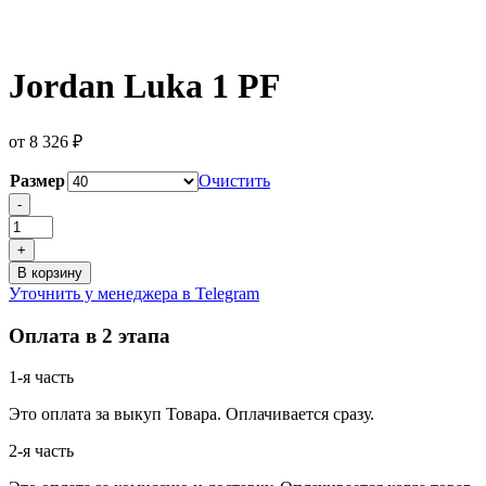
Jordan Luka 1 PF
от
8 326
₽
Размер
Очистить
Количество
-
товара
Jordan
+
Luka
В корзину
1
Уточнить у менеджера в Telegram
PF
Оплата в 2 этапа
1-я часть
Это оплата за выкуп Товара. Оплачивается сразу.
2-я часть