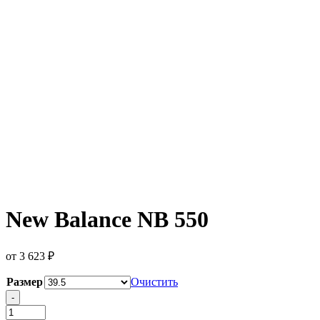
New Balance NB 550
от
3 623
₽
Размер
Очистить
Количество
-
товара