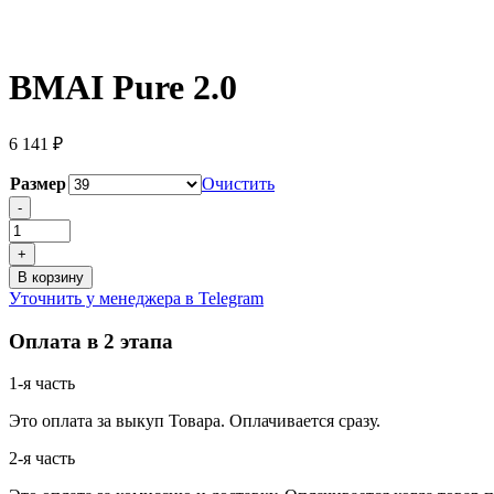
BMAI Pure 2.0
6 141
₽
Размер
Очистить
Количество
-
товара
BMAI
+
Pure
В корзину
2.0
Уточнить у менеджера в Telegram
Оплата в 2 этапа
1-я часть
Это оплата за выкуп Товара. Оплачивается сразу.
2-я часть