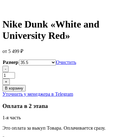
Nike Dunk «White and
University Red»
от
5 499
₽
Размер
Очистить
Количество
-
товара
Nike
+
Dunk
В корзину
"White
Уточнить у менеджера в Telegram
and
University
Оплата в 2 этапа
Red"
1-я часть
Это оплата за выкуп Товара. Оплачивается сразу.