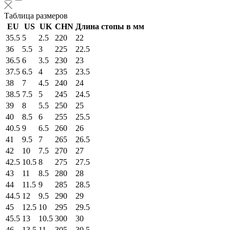
Таблица размеров
EU
US
UK
CHN
Длина стопы в мм
35.5
5
2.5
220
22
36
5.5
3
225
22.5
36.5
6
3.5
230
23
37.5
6.5
4
235
23.5
38
7
4.5
240
24
38.5
7.5
5
245
24.5
39
8
5.5
250
25
40
8.5
6
255
25.5
40.5
9
6.5
260
26
41
9.5
7
265
26.5
42
10
7.5
270
27
42.5
10.5
8
275
27.5
43
11
8.5
280
28
44
11.5
9
285
28.5
44.5
12
9.5
290
29
45
12.5
10
295
29.5
45.5
13
10.5
300
30
46
13.5
11
305
30.5