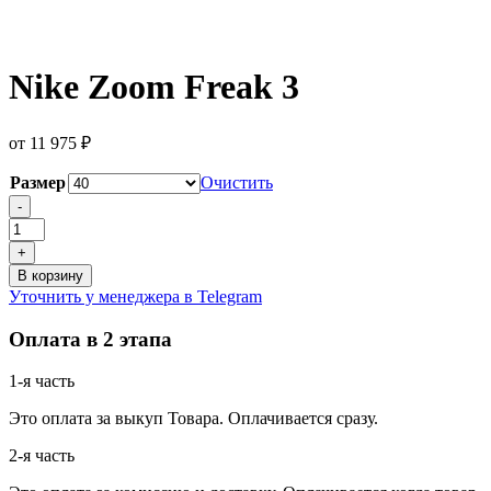
Nike Zoom Freak 3
от
11 975
₽
Размер
Очистить
Количество
-
товара
Nike
+
Zoom
В корзину
Freak
Уточнить у менеджера в Telegram
3
Оплата в 2 этапа
1-я часть
Это оплата за выкуп Товара. Оплачивается сразу.
2-я часть